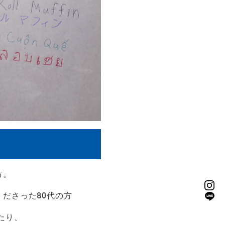
方。
ださった80代の方
たり、