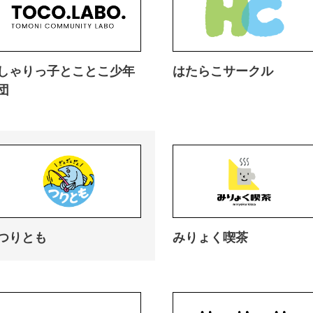
しゃりっ子とことこ少年
はたらこサークル
団
つりとも
みりょく喫茶